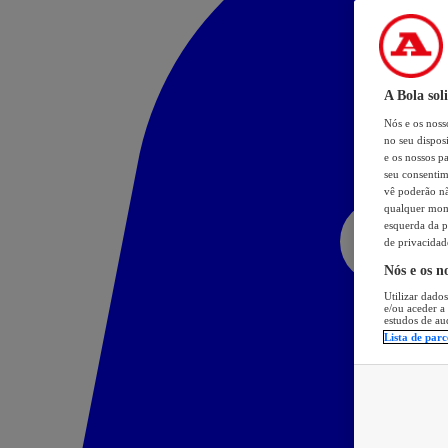
A Bola sol
Nós e os nos
no seu dispos
e os nossos pa
seu consentim
vê poderão não
qualquer mome
esquerda da p
de privacidad
Nós e os n
Utilizar dados
e/ou aceder a
estudos de au
Lista de parc