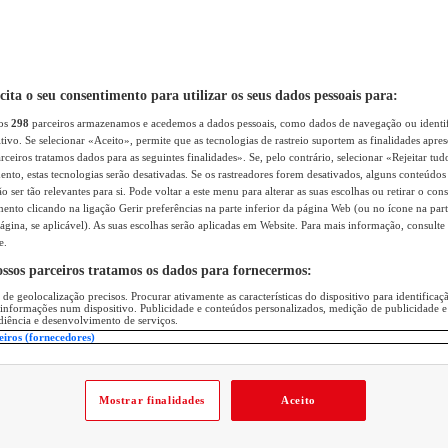
icita o seu consentimento para utilizar os seus dados pessoais para:
sos
298
parceiros armazenamos e acedemos a dados pessoais, como dados de navegação ou identif
itivo. Se selecionar «Aceito», permite que as tecnologias de rastreio suportem as finalidades apr
rceiros tratamos dados para as seguintes finalidades». Se, pelo contrário, selecionar «Rejeitar tud
ento, estas tecnologias serão desativadas. Se os rastreadores forem desativados, alguns conteúdo
 ser tão relevantes para si. Pode voltar a este menu para alterar as suas escolhas ou retirar o con
nto clicando na ligação Gerir preferências na parte inferior da página Web (ou no ícone na part
ágina, se aplicável). As suas escolhas serão aplicadas em Website. Para mais informação, consulte 
e.
ossos parceiros tratamos os dados para fornecermos:
 de geolocalização precisos. Procurar ativamente as características do dispositivo para identifica
 informações num dispositivo. Publicidade e conteúdos personalizados, medição de publicidade e
diência e desenvolvimento de serviços.
eiros (fornecedores)
Mostrar finalidades
Aceito