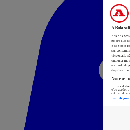
A Bola sol
Nós e os nos
no seu dispos
e os nossos pa
seu consentim
vê poderão não
qualquer mome
esquerda da p
de privacidad
Nós e os n
Utilizar dados
e/ou aceder a
estudos de au
Lista de parc