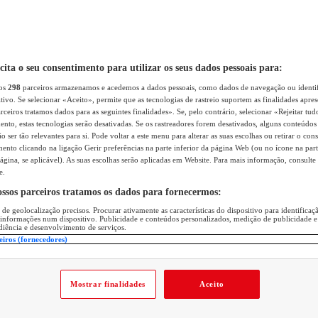
icita o seu consentimento para utilizar os seus dados pessoais para:
sos
298
parceiros armazenamos e acedemos a dados pessoais, como dados de navegação ou identif
itivo. Se selecionar «Aceito», permite que as tecnologias de rastreio suportem as finalidades apr
rceiros tratamos dados para as seguintes finalidades». Se, pelo contrário, selecionar «Rejeitar tud
ento, estas tecnologias serão desativadas. Se os rastreadores forem desativados, alguns conteúdo
 ser tão relevantes para si. Pode voltar a este menu para alterar as suas escolhas ou retirar o con
nto clicando na ligação Gerir preferências na parte inferior da página Web (ou no ícone na part
ágina, se aplicável). As suas escolhas serão aplicadas em Website. Para mais informação, consulte 
e.
ossos parceiros tratamos os dados para fornecermos:
 de geolocalização precisos. Procurar ativamente as características do dispositivo para identifica
 informações num dispositivo. Publicidade e conteúdos personalizados, medição de publicidade e
diência e desenvolvimento de serviços.
eiros (fornecedores)
Mostrar finalidades
Aceito