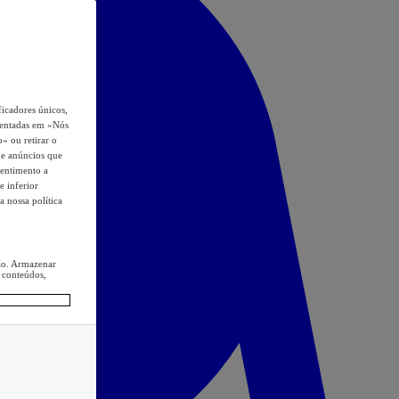
icadores únicos,
esentadas em «Nós
o» ou retirar o
s e anúncios que
sentimento a
e inferior
a nossa política
ção. Armazenar
 conteúdos,