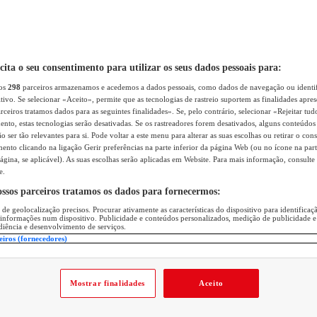
icita o seu consentimento para utilizar os seus dados pessoais para:
sos
298
parceiros armazenamos e acedemos a dados pessoais, como dados de navegação ou identif
itivo. Se selecionar «Aceito», permite que as tecnologias de rastreio suportem as finalidades apr
rceiros tratamos dados para as seguintes finalidades». Se, pelo contrário, selecionar «Rejeitar tud
ento, estas tecnologias serão desativadas. Se os rastreadores forem desativados, alguns conteúdo
 ser tão relevantes para si. Pode voltar a este menu para alterar as suas escolhas ou retirar o con
nto clicando na ligação Gerir preferências na parte inferior da página Web (ou no ícone na part
ágina, se aplicável). As suas escolhas serão aplicadas em Website. Para mais informação, consulte 
e.
ossos parceiros tratamos os dados para fornecermos:
 de geolocalização precisos. Procurar ativamente as características do dispositivo para identifica
 informações num dispositivo. Publicidade e conteúdos personalizados, medição de publicidade e
diência e desenvolvimento de serviços.
eiros (fornecedores)
Mostrar finalidades
Aceito