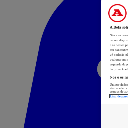
A Bola sol
Nós e os nos
no seu dispos
e os nossos pa
seu consentim
vê poderão não
qualquer mome
esquerda da p
de privacidad
Nós e os n
Utilizar dados
e/ou aceder a
estudos de au
Lista de parc