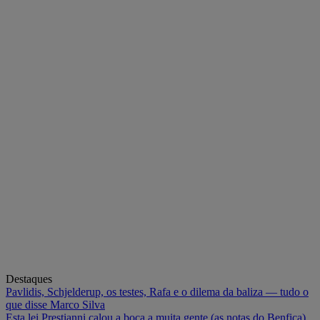
Destaques
Pavlidis, Schjelderup, os testes, Rafa e o dilema da baliza — tudo o
que disse Marco Silva
Esta lei Prestianni calou a boca a muita gente (as notas do Benfica)