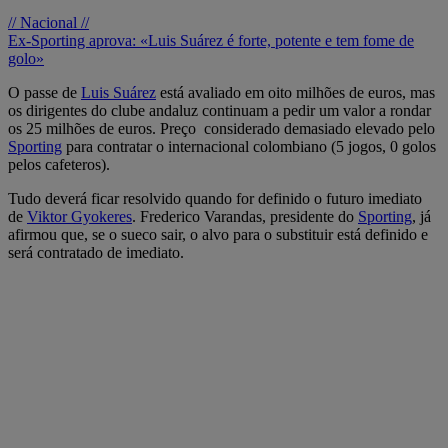
// Nacional //
Ex-Sporting aprova: «Luis Suárez é forte, potente e tem fome de
golo»
O passe de
Luis Suárez
está avaliado em oito milhões de euros, mas
os dirigentes do clube andaluz continuam a pedir um valor a rondar
os 25 milhões de euros. Preço considerado demasiado elevado pelo
Sporting
para contratar o internacional colombiano (5 jogos, 0 golos
pelos cafeteros).
Tudo deverá ficar resolvido quando for definido o futuro imediato
de
Viktor Gyokeres
. Frederico Varandas, presidente do
Sporting
, já
afirmou que, se o sueco sair, o alvo para o substituir está definido e
será contratado de imediato.