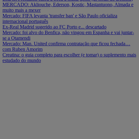
MERCADO: Akliouche, Ederson, Kostic, Mastantuono, Almada e
muito mais a mexer
Mercado: FIFA levanta 'transfer ban' e São Paulo oficializa
internacional português
Ex-Real Madrid sugerido ao FC Porto e... descartado
Mercado: foi alvo do Benfica, não vingou em Espanha e vai juntar-
se a Otamendi
Mercado: Man. United confirma contratação que ficou fechada…
com Ruben Amorim
Creatina: o guia completo para escolher (e tomar) o suplemento mais
estudado do mundo