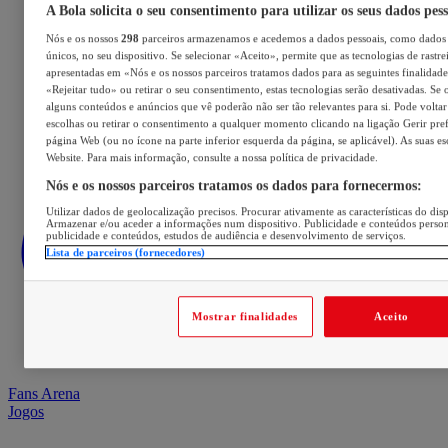
A Bola solicita o seu consentimento para utilizar os seus dados pes
Nós e os nossos
298
parceiros armazenamos e acedemos a dados pessoais, como dados 
únicos, no seu dispositivo. Se selecionar «Aceito», permite que as tecnologias de rastre
apresentadas em «Nós e os nossos parceiros tratamos dados para as seguintes finalidades
«Rejeitar tudo» ou retirar o seu consentimento, estas tecnologias serão desativadas. Se 
alguns conteúdos e anúncios que vê poderão não ser tão relevantes para si. Pode voltar 
escolhas ou retirar o consentimento a qualquer momento clicando na ligação Gerir prefe
página Web (ou no ícone na parte inferior esquerda da página, se aplicável). As suas e
Website. Para mais informação, consulte a nossa política de privacidade.
Nós e os nossos parceiros tratamos os dados para fornecermos:
Utilizar dados de geolocalização precisos. Procurar ativamente as características do disp
Armazenar e/ou aceder a informações num dispositivo. Publicidade e conteúdos perso
publicidade e conteúdos, estudos de audiência e desenvolvimento de serviços.
Lista de parceiros (fornecedores)
Mostrar finalidades
Aceito
Fans Arena
Jogos