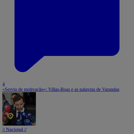
4
«Serviu de motivação»: Villas-Boas e as palavras de Varandas
// Nacional //