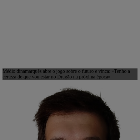
Médio dinamarquês abre o jogo sobre o futuro e vinca: «Tenho a
certeza de que vou estar no Dragão na próxima época»