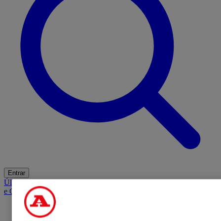
Entrar
Últimas
Mercado
Opinião
iGaming Hub
A BOLA SUGERE
Barba
e Cabelo